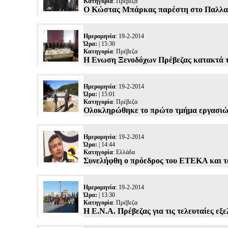
Κατηγορία
:
Πρέβεζα
Ο Κώστας Μπάρκας παρέστη στο Παλλαϊ
Ημερομηνία
: 19-2-2014
Ώρα:
| 15:30
Κατηγορία
:
Πρέβεζα
Η Ενωση Ξενοδόχων Πρέβεζας κατακτά 
Ημερομηνία
: 19-2-2014
Ώρα:
| 15:01
Κατηγορία
:
Πρέβεζα
Ολοκληρώθηκε το πρώτο τμήμα εργασιών
Ημερομηνία
: 19-2-2014
Ώρα:
| 14:44
Κατηγορία
:
Ελλάδα
Συνελήφθη ο πρόεδρος του ΕΤΕΚΑ και τ
Ημερομηνία
: 19-2-2014
Ώρα:
| 13:30
Κατηγορία
:
Πρέβεζα
Η Ε.Ν.Α. Πρέβεζας για τις τελευταίες εξ