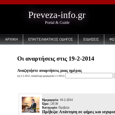
Preveza-info.gr
Portal & Guide
ΑΡΧΙΚΗ
ΕΠΑΓΓΕΛΜΑΤΙΚΟΣ ΟΔΗΓΟΣ
ΕΙΔΗΣΕΙΣ
ΦΩ
Οι αναρτήσεις στις 19-2-2014
Αναζητήστε αναρτήσεις μιας ημέρας
(πχ 1-5-2012, παλαιότερη ημερομηνία 1-1-2012)
Ημερομηνία
: 19-2-2014
Ώρα:
| 20:30
Κατηγορία
:
Πρέβεζα
Πρέβεζα: Απάντηση σε φήμες και ισχυρι