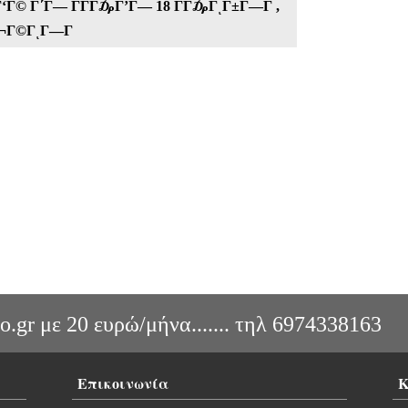
Γ΄Γ‘Γ© Γ΄Γ― ΓΓΓ₯Γ’Γ― 18 Γ­Γ₯ΓͺΓ±Γ―Γ ,
Γ¬Γ©ΓͺΓ―Γ
o.gr με 20 ευρώ/μήνα....... τηλ 6974338163
Επικοινωνία
Κ