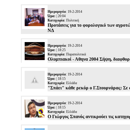
Ημερομηνία
: 19-2-2014
Ώρα:
| 20:04
Κατηγορία
:
Πολιτική
Προτάσεις για το φορολογικό των αγροτώ
ΝΔ
Ημερομηνία
: 19-2-2014
Ώρα:
| 18:25
Κατηγορία
:
Παραπολιτικά
Ολυμπιακοί - Αθηνα 2004 Σήψη, διαφθορά
Ημερομηνία
: 19-2-2014
Ώρα:
| 18:15
Κατηγορία
:
Ελλάδα
"Σπάει" κάθε ρεκόρ ο Γ.Στουρνάρας: Σε 
Ημερομηνία
: 19-2-2014
Ώρα:
| 18:15
Κατηγορία
:
Ελλάδα
Ο Γιώργος Σπανός αντικρούει τις κατηγο