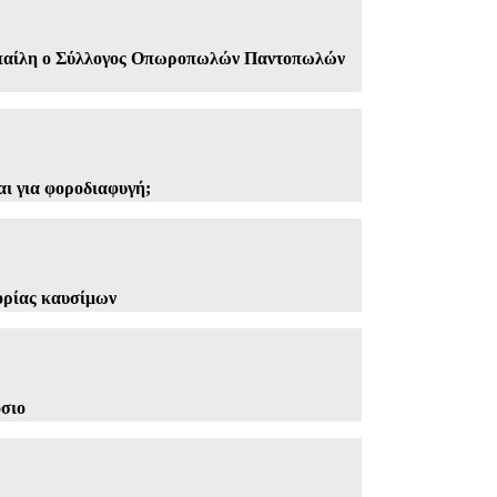
 Μπαίλη ο Σύλλογος Οπωροπωλών Παντοπωλών
αι για φοροδιαφυγή;
ορίας καυσίμων
όσιο