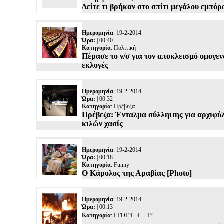
Δείτε τι βρήκαν στο σπίτι μεγάλου εμπό
Ημερομηνία
: 19-2-2014
Ώρα:
| 00:40
Κατηγορία
:
Πολιτική
Πέρασε το ν/σ για τον αποκλεισμό ομογε
εκλογές
Ημερομηνία
: 19-2-2014
Ώρα:
| 00:32
Κατηγορία
:
Πρέβεζα
Πρέβεζα: Ένταλμα σύλληψης για αρχιφύλ
κιλών χασίς
Ημερομηνία
: 19-2-2014
Ώρα:
| 00:18
Κατηγορία
:
Funny
O Κάρολος της Αραβίας [Photo]
Ημερομηνία
: 19-2-2014
Ώρα:
| 00:13
Κατηγορία
:
ΓΓΌΓ³Γ¬Γ―Γ²