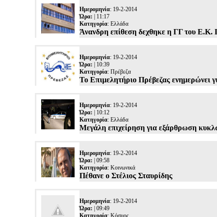
Ημερομηνία
: 19-2-2014
Ώρα:
| 11:17
Κατηγορία
:
Ελλάδα
Άνανδρη επίθεση δεχθηκε η ΓΓ του Ε.Κ.
Ημερομηνία
: 19-2-2014
Ώρα:
| 10:39
Κατηγορία
:
Πρέβεζα
Το Επιμελητήριο Πρέβεζας ενημερώνει για
Ημερομηνία
: 19-2-2014
Ώρα:
| 10:12
Κατηγορία
:
Ελλάδα
Μεγάλη επιχείρηση για εξάρθρωση κυκ
Ημερομηνία
: 19-2-2014
Ώρα:
| 09:58
Κατηγορία
:
Κοινωνικά
Πέθανε ο Στέλιος Σταυρίδης
Ημερομηνία
: 19-2-2014
Ώρα:
| 09:49
Κατηγορία
:
Κόσμος