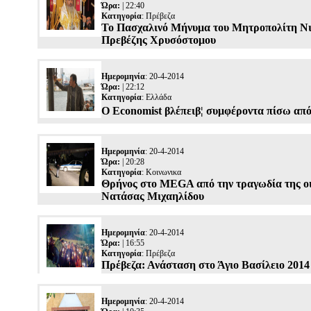
Ώρα:
| 22:40
Κατηγορία
:
Πρέβεζα
Το Πασχαλινό Μήνυμα του Μητροπολίτη Ν
Πρεβέζης Χρυσόστομου
Ημερομηνία
: 20-4-2014
Ώρα:
| 22:12
Κατηγορία
:
Ελλάδα
Ο Economist βλέπειβ¦ συμφέροντα πίσω απ
Ημερομηνία
: 20-4-2014
Ώρα:
| 20:28
Κατηγορία
:
Κοινωνικα
Θρήνος στο MEGA από την τραγωδία της οι
Νατάσας Μιχαηλίδου
Ημερομηνία
: 20-4-2014
Ώρα:
| 16:55
Κατηγορία
:
Πρέβεζα
Πρέβεζα: Ανάσταση στο Άγιο Βασίλειο 2014
Ημερομηνία
: 20-4-2014