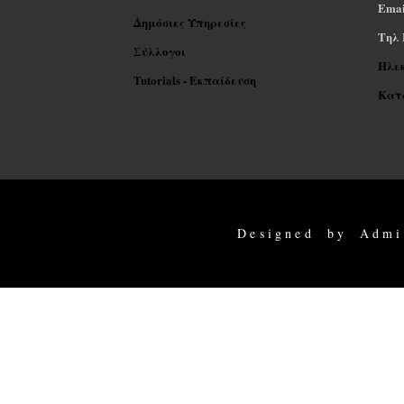
Emai
Δημόσιες Υπηρεσίες
Tηλ 
Σύλλογοι
Ηλε
Tutorials - Εκπαίδευση
Κατα
Designed by Admi