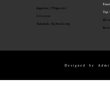
Emai
Δημόσιες Υπηρεσίες
Tηλ 
Σύλλογοι
Ηλε
Tutorials - Εκπαίδευση
Κατα
Designed by Admi