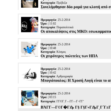
Κατηγορία
:
Πρέβεζα
Συνελήφθησαν δύο ρομά για κλοπή από σπ
Ημερομηνία
: 25-2-2014
Ώρα:
| 11:02
Κατηγορία
:
Παραπολιτικά
Οι αποκαλύψεις στις ΜΚΟ: εσωκομματι
Ημερομηνία
: 25-2-2014
Ώρα:
| 10:48
Κατηγορία
:
Κόσμος
Οι χειρότερες πολιτείες των ΗΠΑ
Ημερομηνία
: 25-2-2014
Ώρα:
| 10:42
Κατηγορία
:
Αρθρογραφία
Μπογιόπουλος: Η Χρυσή Αυγή είναι το α
Ημερομηνία
: 25-2-2014
Ώρα:
| 03:15
Κατηγορία
:
ΓΓ©ΓͺΓ―Γ­Γ―Γ¬ΓΓ‘
ΒΆΓ­Γ―Γ©Γ�Γ₯ Γ§ Γ§Γ«Γ₯ΓͺΓ΄Γ±Γ―