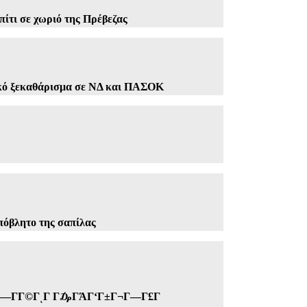
ίτι σε χωριό της Πρέβεζας
κό ξεκαθάρισμα σε ΝΔ και ΠΑΣΟΚ
πόβλητο της σαπίλας
Γ­Γ©ΓͺΓ Γ₯ΓΆΓ‘Γ±Γ¬Γ―Γ£Γ