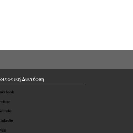
οινωνική Δικτύωση
acebook
witter
outube
inkedin
igg