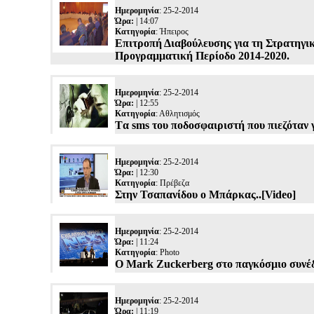
Ημερομηνία
: 25-2-2014
Ώρα:
| 14:07
Κατηγορία
:
Ήπειρος
Επιτροπή Διαβούλευσης για τη Στρατηγικ
Προγραμματική Περίοδο 2014-2020.
Ημερομηνία
: 25-2-2014
Ώρα:
| 12:55
Κατηγορία
:
Αθλητισμός
Tα sms του ποδοσφαιριστή που πιεζόταν γ
Ημερομηνία
: 25-2-2014
Ώρα:
| 12:30
Κατηγορία
:
Πρέβεζα
Στην Τσαπανίδου ο Μπάρκας..[Video]
Ημερομηνία
: 25-2-2014
Ώρα:
| 11:24
Κατηγορία
:
Photo
Ο Mark Zuckerberg στο παγκόσμιο συνέδ
Ημερομηνία
: 25-2-2014
Ώρα:
| 11:19