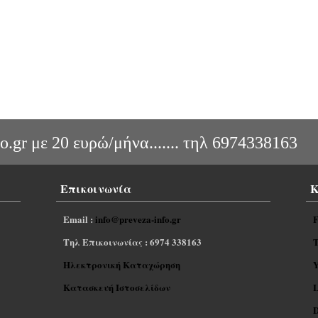
o.gr με 20 ευρώ/μήνα....... τηλ 6974338163
Επικοινωνία
Κ
Email :
info@preveza-info.gr
F
Tηλ Επικοινωνίας :
6974 338163
T
Ηλεκτρονική Καταχώρηση
Y
Κατασκευή Ιστοσελίδων
L
D