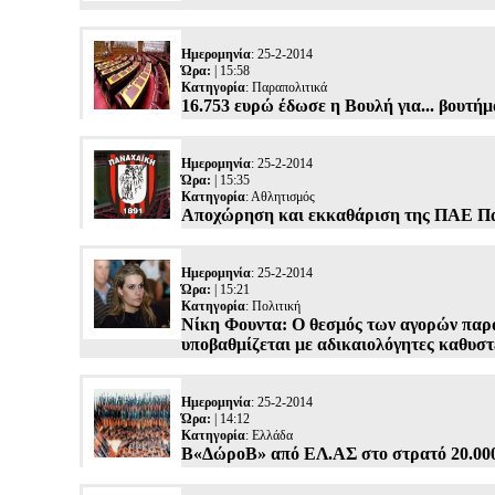
Ημερομηνία
: 25-2-2014
Ώρα:
| 15:58
Κατηγορία
:
Παραπολιτικά
16.753 ευρώ έδωσε η Βουλή για... βουτήμ
Ημερομηνία
: 25-2-2014
Ώρα:
| 15:35
Κατηγορία
:
Αθλητισμός
Αποχώρηση και εκκαθάριση της ΠΑΕ 
Ημερομηνία
: 25-2-2014
Ώρα:
| 15:21
Κατηγορία
:
Πολιτική
Νίκη Φουντα: Ο θεσμός των αγορών παραγ
υποβαθμίζεται με αδικαιολόγητες καθυστ
Ημερομηνία
: 25-2-2014
Ώρα:
| 14:12
Κατηγορία
:
Ελλάδα
Β«ΔώροΒ» από ΕΛ.ΑΣ στο στρατό 20.00