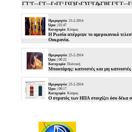
Γ΅Γ°Γ―Γ’Γ―Γ«ΓΓ² Γ€Γ§Γ«ΓΎΓ³Γ₯ΓΉΓ­ Γ³Γ΄Γ―Γ©Γ·
Ημερομηνία
: 25-2-2014
Ώρα:
| 02:47
Κατηγορία
:
Κόσμος
Η Ρωσία απέρριψε το αμερικανικό τελεσ
Ουκρανία.
Ημερομηνία
: 25-2-2014
Ώρα:
| 00:22
Κατηγορία
:
Πολιτική
Μπουτάρης: καπνιστές και μη καπνιστές 
Ημερομηνία
: 25-2-2014
Ώρα:
| 00:17
Κατηγορία
:
Κόσμος
Ο στρατός των ΗΠΑ στοιχίζει όσο δέκα σ