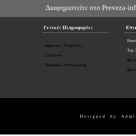
Διαφημιστείτε στο Preveza-inf
Γενικές Πληροφορίες
Επι
Emai
Δημόσιες Υπηρεσίες
Tηλ 
Σύλλογοι
Ηλε
Tutorials - Εκπαίδευση
Κατα
Designed by Admi