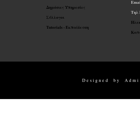
Emai
Δημόσιες Υπηρεσίες
Tηλ 
Σύλλογοι
Ηλε
Tutorials - Εκπαίδευση
Κατα
Designed by Admi