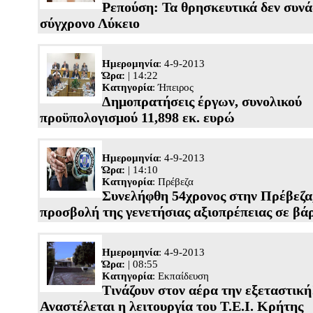
Ρεπούση: Τα θρησκευτικά δεν συνά
σύγχρονο Λύκειο
Ημερομηνία
: 4-9-2013
Ώρα:
| 14:22
Κατηγορία
:
Ήπειρος
Δημοπρατήσεις έργων, συνολικού
προϋπολογισμού 11,898 εκ. ευρώ
Ημερομηνία
: 4-9-2013
Ώρα:
| 14:10
Κατηγορία
:
Πρέβεζα
Συνελήφθη 54χρονος στην Πρέβεζα,
προσβολή της γενετήσιας αξιοπρέπειας σε βά
Ημερομηνία
: 4-9-2013
Ώρα:
| 08:55
Κατηγορία
:
Εκπαίδευση
Τινάζουν στον αέρα την εξεταστική
Αναστέλεται η λειτουργία του Τ.Ε.Ι. Κρήτης