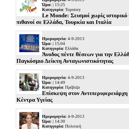
Ώρα:
| 15:25
Κατηγορία
:
Topstory
Le Monde: Σεισμοί χωρίς ιστορικό
πιθανοί σε Ελλάδα, Τουρκία και Ιταλία
Ημερομηνία
: 4-9-2013
Ώρα:
| 15:04
Κατηγορία
:
Ελλάδα
Άνοδος πέντε θέσεων για την Ελλά
Παγκόσμιο Δείκτη Ανταγωνιστικότητας
Ημερομηνία
: 4-9-2013
Ώρα:
| 14:49
Κατηγορία
:
Πρέβεζα
Επίσκεψη στον Αντιπεριφερειάρχη 
Κέντρα Υγείας
Ημερομηνία
: 4-9-2013
Ώρα:
| 14:30
Κατηγορία
:
Πολιτική