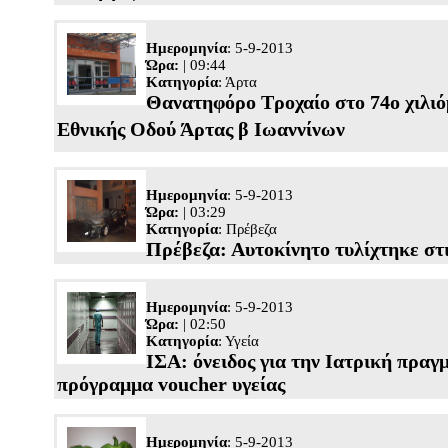
Ημερομηνία
: 5-9-2013
Ώρα:
| 09:44
Κατηγορία
:
Άρτα
Θανατηφόρο Τροχαίο στο 74ο χιλιό
Εθνικής Οδού Άρτας β Ιωαννίνων
Ημερομηνία
: 5-9-2013
Ώρα:
| 03:29
Κατηγορία
:
Πρέβεζα
Πρέβεζα: Αυτοκίνητο τυλίχτηκε στι
Ημερομηνία
: 5-9-2013
Ώρα:
| 02:50
Κατηγορία
:
Υγεία
ΙΣΑ: όνειδος για την Iατρική πραγ
πρόγραμμα voucher υγείας
Ημερομηνία
: 5-9-2013