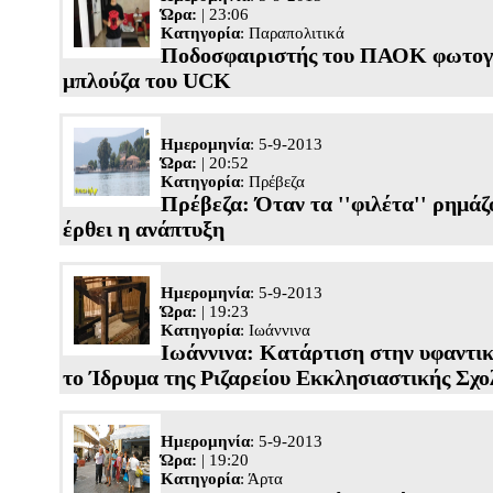
Ώρα:
| 23:06
Κατηγορία
:
Παραπολιτικά
Ποδοσφαιριστής του ΠΑΟΚ φωτογ
μπλούζα του UCK
Ημερομηνία
: 5-9-2013
Ώρα:
| 20:52
Κατηγορία
:
Πρέβεζα
Πρέβεζα: Όταν τα ''φιλέτα'' ρημάζ
έρθει η ανάπτυξη
Ημερομηνία
: 5-9-2013
Ώρα:
| 19:23
Κατηγορία
:
Ιωάννινα
Ιωάννινα: Κατάρτιση στην υφαντικ
το Ίδρυμα της Ριζαρείου Εκκλησιαστικής Σχο
Ημερομηνία
: 5-9-2013
Ώρα:
| 19:20
Κατηγορία
:
Άρτα