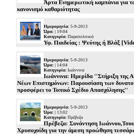
Άρτα Ενημερωτική καμπάνια για το
κανονισμό καθαριότητας
Ημερομηνία
: 5-9-2013
Ώρα:
| 19:04
Κατηγορία
:
Παραπολιτικά
Υφ. Παιδείας : Ψεύτης ή Βλάξ [Vid
Ημερομηνία
: 5-9-2013
Ώρα:
| 14:04
Κατηγορία
:
Ιωάννινα
Ιωάννινα: Ημερίδα ''Στήριξη της 
Νέων Επιστημόνων: Παρουσίαση των δυνατο
προσφέρει το Τοπικό Σχέδιο Απασχόλησης''
Ημερομηνία
: 5-9-2013
Ώρα:
| 13:02
Κατηγορία
:
Πρέβεζα
Πρέβεζα: Συνάντηση Ιωάννου,Τσο
Χρυσοχοίδη για την άμεση προώθηση τεσσά