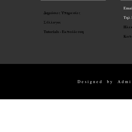
Emai
Δημόσιες Υπηρεσίες
Tηλ 
Σύλλογοι
Ηλε
Tutorials - Εκπαίδευση
Κατα
Designed by Admi