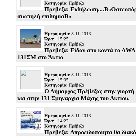
Κατηγορία
:
Πρέβεζα
Πρέβεζα: Εκδήλωση....Β«Οστεοπό
σιωπηλή επιδημίαΒ»
Ημερομηνία
: 8-11-2013
Ώρα:
| 15:25
Κατηγορία
:
Πρέβεζα
Πρέβεζα: Είδαν από κοντά το ΑW
131ΣΜ στο Άκτιο
Ημερομηνία
: 8-11-2013
Ώρα:
| 15:05
Κατηγορία
:
Πρέβεζα
Ο Δήμαρχος Πρέβεζας στην γιορτή
και στην 131 Σμηναρχία Μάχης του Ακτίου.
Ημερομηνία
: 8-11-2013
Ώρα:
| 14:22
Κατηγορία
:
Πρέβεζα
Πρέβεζα: Απροειδοποίητα θα διακό