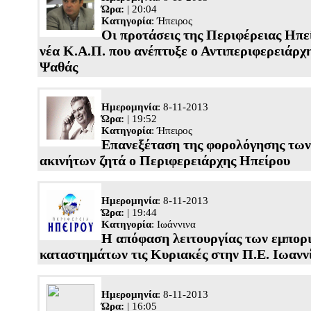
Ώρα:
| 20:04
Κατηγορία
:
Ήπειρος
Οι προτάσεις της Περιφέρειας Ηπεί
νέα Κ.Α.Π. που ανέπτυξε ο Αντιπεριφερειάρχ
Ψαθάς
Ημερομηνία
: 8-11-2013
Ώρα:
| 19:52
Κατηγορία
:
Ήπειρος
Επανεξέταση της φορολόγησης των
ακινήτων ζητά ο Περιφερειάρχης Ηπείρου
Ημερομηνία
: 8-11-2013
Ώρα:
| 19:44
Κατηγορία
:
Ιωάννινα
Η απόφαση λειτουργίας των εμπορ
καταστημάτων τις Κυριακές στην Π.Ε. Ιωανν
Ημερομηνία
: 8-11-2013
Ώρα:
| 16:05