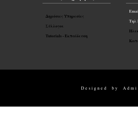
Emai
Δημόσιες Υπηρεσίες
Tηλ 
Σύλλογοι
Ηλε
Tutorials - Εκπαίδευση
Κατα
Designed by Admi