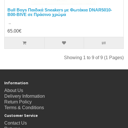
Bull Boys Παιδικά Sneakers με Φωτάκια DNAR5010-
B00-BIVE σε Πράσινο χρώμα
..
65.00€
Showing 1 to 9 of 9 (1 Pages)
Information
About Us
Delivery Information
Return Policy
Terms & Conditions
Customer Service
Contact Us