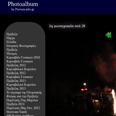
Photoalbum
by
Preveza-info.gr
2η φωτογραφία από 20
Πρέβεζα
Πάργα
Ελλάδα
Ιστορικές Φωτογραφίες
Πρέβεζα
Ήπειρος
Καρναβάλι Γυναικών 2010
Καρναβάλι Γυναικών
Πρέβεζας 2012
Καρναβάλικό Κομιτάτο
Πρέβεζας 2012
Καρναβάλι Γυναικών
Πρέβεζας 2013
Καρναβαλικό Κομιτάτο
Πρέβεζας 2013
Το πέρασμα της Ολυμπιακής
Φλόγας από την Πρέβεζα
Παρέλαση 25ης Μαρτίου
Πρέβεζα 2013
Παρέλαση 28ης Οκτ. 2012
Hurricane Sandy
100 Χρόνια ελεύθερη