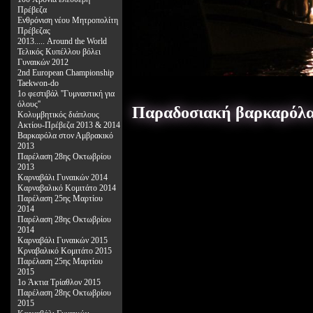
Πρέβεζα
Ενθρόνιση νέου Μητροπολίτη
Πρέβεζας
2013..... Around the World
Τελικός Κυπέλλου βόλει
Γυναικών 2012
2nd European Championship
Taekwon-do
1ο φεστιβάλ ''Γυμναστική για
όλους''
Παραδοσιακή βαρκαρόλα
Κολυμβητικός διάπλους
Ακτίου-Πρέβεζα 2013 & 2014
Bαρκαρόλα στον Αμβρακικό
2013
Παρέλαση 28ης Οκτωβρίου
2013
Καρναβάλι Γυναικών 2014
Καρναβαλικό Κομιτάτο 2014
Παρέλαση 25ης Μαρτίου
2014
Παρέλαση 28ης Οκτωβρίου
2014
Καρναβάλι Γυναικών 2015
Κρναβαλικό Κομιτάτο 2015
Παρέλαση 25ης Μαρτίου
2015
1o Άκτια Τρίαθλον 2015
Παρέλαση 28ης Οκτωβρίου
2015