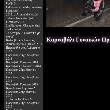
Πρέβεζα
Ενθρόνιση νέου Μητροπολίτη
Πρέβεζας
2013..... Around the World
Τελικός Κυπέλλου βόλει
Γυναικών 2012
2nd European Championship
Taekwon-do
1ο φεστιβάλ ''Γυμναστική για
όλους''
Καρναβάλι Γυναικών Πρέ
Κολυμβητικός διάπλους
Ακτίου-Πρέβεζα 2013 & 2014
Bαρκαρόλα στον Αμβρακικό
2013
Παρέλαση 28ης Οκτωβρίου
2013
Καρναβάλι Γυναικών 2014
Καρναβαλικό Κομιτάτο 2014
Παρέλαση 25ης Μαρτίου
2014
Παρέλαση 28ης Οκτωβρίου
2014
Καρναβάλι Γυναικών 2015
Κρναβαλικό Κομιτάτο 2015
Παρέλαση 25ης Μαρτίου
2015
1o Άκτια Τρίαθλον 2015
Παρέλαση 28ης Οκτωβρίου
2015