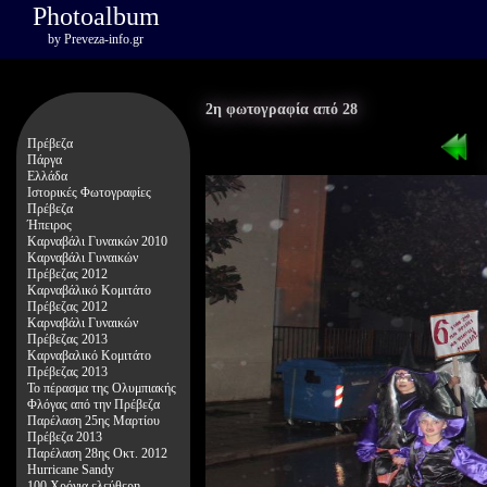
Photoalbum
by
Preveza-info.gr
2η φωτογραφία από 28
Πρέβεζα
Πάργα
Ελλάδα
Ιστορικές Φωτογραφίες
Πρέβεζα
Ήπειρος
Καρναβάλι Γυναικών 2010
Καρναβάλι Γυναικών
Πρέβεζας 2012
Καρναβάλικό Κομιτάτο
Πρέβεζας 2012
Καρναβάλι Γυναικών
Πρέβεζας 2013
Καρναβαλικό Κομιτάτο
Πρέβεζας 2013
Το πέρασμα της Ολυμπιακής
Φλόγας από την Πρέβεζα
Παρέλαση 25ης Μαρτίου
Πρέβεζα 2013
Παρέλαση 28ης Οκτ. 2012
Hurricane Sandy
100 Χρόνια ελεύθερη