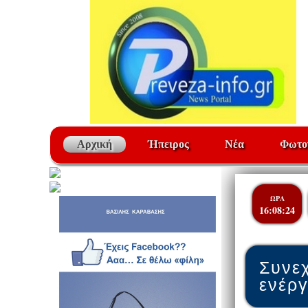
Αρχική
Ήπειρος
Νέα
Φωτο
ΩΡΑ
16:08:24
Συνεχ
ενέρ