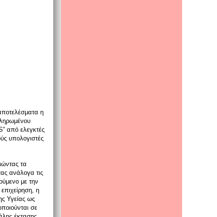
 αποτελέσματα η
κληρωμένου
” από ελεγκτές
ούς υπολογιστές
.
οιώντας τα
ας ανάλογα τις
γούμενο με την
επιχείρηση, η
ης Υγείας ως
ποιούνται σε
άλης έκτασης