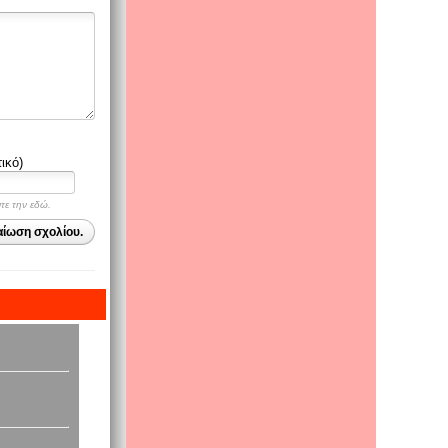
ικό)
ψτε την εδώ.
αίωση σχολίου.