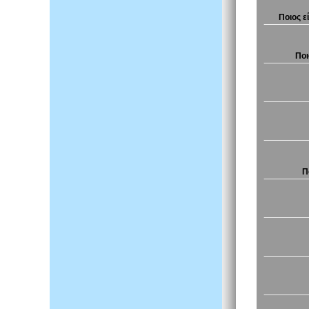
Ποιος ε
Ποι
Π