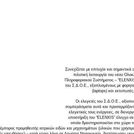
Συνεχίζεται με επιτυχία και σημαντικά
πιλοτική λειτουργία του νέου Ολο
Πληροφοριακού Συστήματος – “ELENXIS
του Σ.Δ.Ο.Ε., εξοπλισμένους με φορητ
(laptops) και εκτυπωτές
Οι ελεγκτές του Σ.Δ.Ο.Ε., αξιοπ
συμπεράσματα αυτά και προσαρμόζοντ
ελεγκτικές τους ενέργειες, σε διενερ
υποστήριξη του “ELENXIS” έλεγχο σε 
οποία δραστηριοποιείται στο χώρο τ
έμπορος προμηθευτής ιατρικών ειδών και μηχανημάτων (υλικών που χρησιμο
ές επεμβάσεις) – κατά κύριο λόγο σε Δημόσια Νοσοκομεία, διαπίστωσαν μεγ