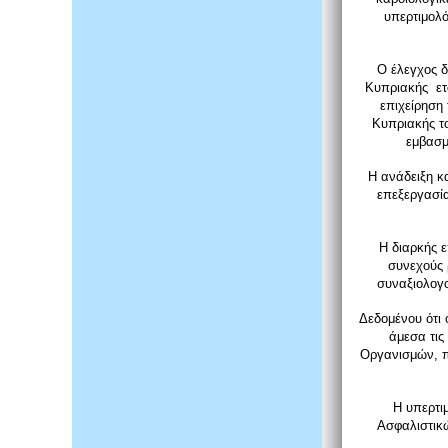
υπερτιμολό
Ο έλεγχος δ
Κυπριακής ετ
επιχείρηση
Κυπριακής το
εμβασμ
Η ανάδειξη κ
επεξεργασία
Η διαρκής 
συνεχούς 
συναξιολογ
Δεδομένου ότι 
άμεσα τις
Οργανισμών, π
Η υπερτι
Ασφαλιστικ