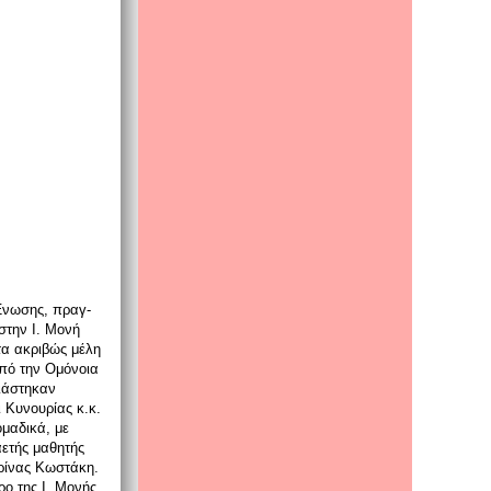
 Ένωσης, πραγ­
στην I. Μονή
τα ακριβώς μέλη
από την Ομόνοια
σιάστηκαν
 Κυνουρίας κ.κ.
μαδικά, με
ετής μαθητής
ερίνας Kωστάκη.
ο της I. Μονής,