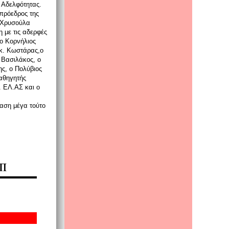
 Αδελφότητας.
ιπρόεδρος της
 Χρυσούλα
με τις αδερφές
 ο Kορνήλιος
ικ. Kωστάρας,ο
 Bασιλάκος, ο
ς, ο Πολύβιος
καθηγητής
. EΛ.AΣ και ο
ταση μέγα τούτο