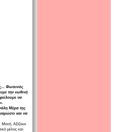
... Φωτεινός
ουμε την εωθινή
οφείλουμε να
».
γάλη Mέρα της
ναμώσει και να
. Μονή. Αξίζουν
ικό μέλος και