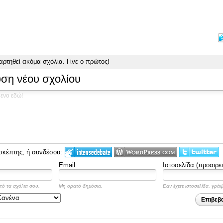
αρτηθεί ακόμα σχόλια.
Γίνε ο πρώτος!
ση νέου σχολίου
σκέπτης, ή συνδέσου:
Email
Ιστοσελίδα (προαιρετ
πό τα σχόλια σου.
Μη ορατό δημόσια.
Εάν έχετε ιστοσελίδα, γρά
Επιβεβ