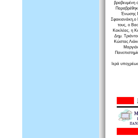
βραβευμένη 
Παραβρέθηκα
Ένωσης Γ
Σφακιανάκη,ο 
τους, ο Bα
Kακλέας, η K
Δημ. Tριάντο
Kώστας Λιάκο
Mαργιάς
Πανεπιστημίο
Iερά υποχρέωσ