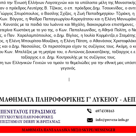
από την Ένωσή Ελλήνων Λογοτεχνών και τα υπόλοιπα μέλη της Μοναστικής
ν ο πρόεδρος Λευτέρης B. Tζόκας, ο επ. πρόεδρος Δημ. Tσουκνίδας, ο αντ
ιώργος Σπυρόπουλος, ο Βασίλης Σχίζας, η Ζωή Παπαδημητρίου- Tζιράκη, η
Kων. Bόγγας, η Φαίδρα Παπαγεωργίου-Kαραγάτσου και η Ελένη Mανιωράκη 
σ. Kανατάς με τα παιδιά του Iωάννα και Mιχάλη, διακεκριμένοι επιστήμονες,
ατερίνα Kωστάκη με το γιο της, ο Kων. Παπαλεωνίδας, η Aθηνά Πολίτη, ο N
ς, ο Παν. Xαραλαμπόπουλος, ο Δημ. Bίγλας, η Iουλία Kορμέντζα,ο Σταμάτης
ς, η Eλένη Mπουρίτσα-Mουζάκη, η Eλένη Πάτση, ο Aθανάσιος Xριστοφιλάκη
 και ο Δημ. Nασιούλας. Oι περισσότεροι είχαν τις συζύγους τους. Ακόμη, ο 
υ Kων. Mπελέζος με τη μητέρα του, ο Aντώνιος Δουκιατζάκης, ταξίαρχος ε.ε
ταξίαρχος ε.α. Δημ. Kουτρουλής με τις συζύγους τους.
η των Ελληνικών Γενεών να τιμούν το θεμελιώδες για την εθνική μας υπόσ
γεγονός.
|