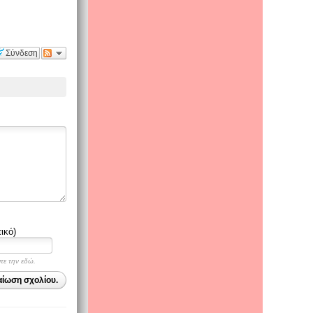
Σύνδεση
ικό)
ψτε την εδώ.
αίωση σχολίου.