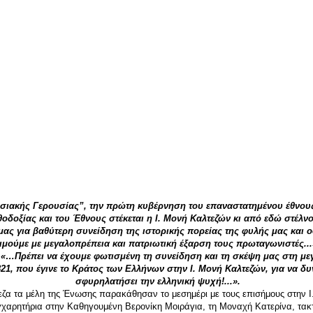
σιακής Γερουσίας”, την πρώτη κυβέρνηση του επαναστατημένου έθνους
οδοξίας και του Έθνους στέκεται η I. Μονή Kαλτεζών κι από εδώ στέλν
ας για βαθύτερη συνείδηση της ιστορικής πορείας της φυλής μας και 
τιμούμε με μεγαλοπρέπεια και πατριωτική έξαρση τους πρωταγωνιστές...
:
«…Πρέπει να έχουμε φωτισμένη τη συνείδηση και τη σκέψη μας στη με
21, που έγινε το Κράτος των Ελλήνων στην I. Μονή Kαλτεζών, για να δυ
σφυρηλατήσει την ελληνική ψυχή!...».
εζα τα μέλη της Ένωσης παρακάθησαν το μεσημέρι με τους επισήμους στην I
γχαρητήρια στην Καθηγουμένη Βερονίκη Mοιράγια, τη Μοναχή Κατερίνα, τακτ