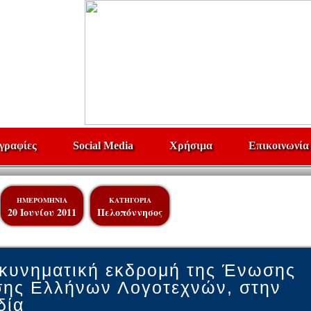
γραφίες
Social Media
Χρήσιμα
Επικοινωνία
ΗΜΕΡΟΜΗΝΙΑ
ΚΑΤΗΓΟΡΙΑ
20 Ιουνίου 2011
Πελοπόννησος
κυνηματική εκδρομή της Ένωσης
ης Ελλήνων Λογοτεχνών, στην
δία