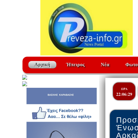
Αρχική
Ήπειρος
Νέα
Φωτο
ΩΡΑ
22:06:29
Προσ
Ένωσ
Αρκα