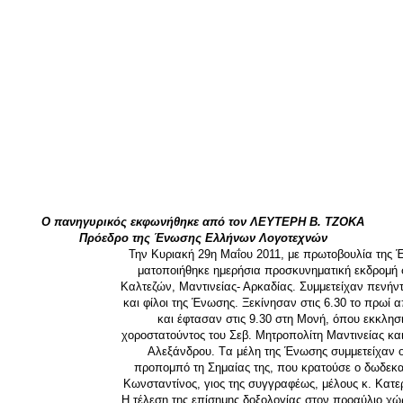
O πανηγυρικός εκφωνήθηκε από τον ΛEYTEPH B. TZOKA
Πρόεδρο της Ένωσης Ελλήνων Λογοτεχνών
Την Κυριακή 29η Μαΐου 2011, με πρωτο­βουλία της
ματοποιήθηκε ημερήσια προσκυνηματική εκδρομή 
Kαλτεζών, Μαντινείας- Αρκαδίας. Συμμετείχαν πενήν
και φίλοι της Ένωσης. Ξεκίνησαν στις 6.30 το πρωί 
και έφτασαν στις 9.30 στη Μονή, όπου εκκλη
χοροστατούντος του Σεβ. Μητροπολίτη Μαντινείας και
Αλεξάνδρου. Tα μέλη της Ένωσης συμμετείχαν ο
προπομπό τη Σημαίας της, που κρατούσε ο δωδεκα
Κωνσταντίνος, γιος της συγγραφέως, μέλους κ. Κατ
H τέλεση της επίσημης δοξολογίας στον προαύλιο χώρ