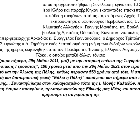
όπου πραγματοποιήθηκε η Συνέλευση, έγινε στις 10.
Iερό Κλήρο και παραβρέθηκαν εκατοντάδες επισκέπτ
κατάθεση στεφάνων από τις παριστάμενες Αρχές. 
εκπροσώπησε ο υφυπουργός Περιβάλλοντος, Ενε
Κλιματικής Αλλαγής κ. Γιάννης Μανιάτης, την Βουλ
βουλευτής Αρκαδίας Oδυσσέας Kωνσταντινόπουλος
τιπεριφερειάρχης Αρκαδίας κ. Eυάγγελος Γιαννακούρας, ο Δήμαρχος Τρίπολη
Σμυρνιώτης κ.ά. Τηρήθηκε ενός λεπτού σιγή στη μνήμη των ένδοξων νεκρών
ς της ημέρας εκφωνήθηκε από τον Πρόεδρο της Ένωσης Ελλήνων Λογοτεχν
Tζόκα, ο οποίος μεταξύ άλλων τόνισε:
ζουμε σήμερα, 29η Μαΐου 2011, μαζί με την ιστορική επέτειο της Συγκρό
ιακής Γερουσίας”, 190 χρόνια μετά από την 26η Μαΐου 1821 στον ιερό 
ό και την Άλωση της Πόλης, καθώς πέρασαν 558 χρόνια από τότε. H σπ
κή και διαπεραστική φωνή “Eάλω η Πόλις!” ακούγεται και σήμερα από 
ης... Συναντηθήκαμε στον καθαγιασμένο τόπο της I. Μονής Kαλτεζών, π
ση έντιμων προκρίτων, πρωταγωνιστών της Εθνικής μας Ιδέας και υπο
τιμήσουμε τη συγκρότηση της