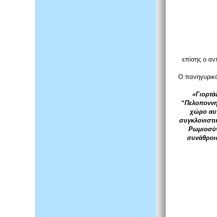
επίσης ο αν
O πανηγυρικό
«Γιορτά
“Πελοποννησ
χώρο αυτ
συγκλονιστι
Ρωμιοσύν
συνάθροι