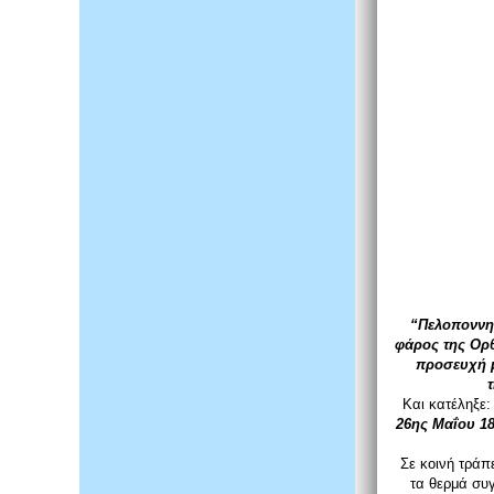
“Πελοποννη
φάρος της Ορθ
προσευχή μ
Και κατέληξε
26ης Μαΐου 18
Σε κοινή τράπ
τα θερμά συ