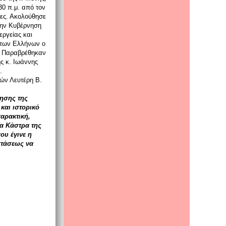
30 π.μ. από τον
ες. Ακολούθησε
Την Κυβέρνηση
ργείας και
ή των Ελλήνων ο
. Παραβρέθηκαν
ς κ. Iωάννης
.
ών Λευτέρη B.
τησης της
και ιστορικό
αρακτική,
τα Κάστρα της
ου έγινε η
στάσεως να