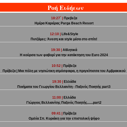
Ροή Ειδήεων
18:27` |
Πρεβεζα
Ημέρα Καριέρας Parga Beach Resort
12:10 |
Life&Style
Πυτζάμες: Άνεση και style μέσα στο σπίτι!
19:30 |
Αθλητικά
Η κούρσα των φαβορί για την κατάκτηση του Euro 2024
10:52 |
Πρέβεζα
Πρέβεζα | Μια πόλη με νησιώτικη ατμόσφαιρα, η πριγκίπισσα του Αμβρακικού
19:30 |
Ελλάδα
Ποιήματα του Γεωργίου Βελλιανίτη - Παξινός Ποιητής part3
11:00 |
Ελλάδα
Γiώργιος Βελλιανίτης Παξινός Ποιητής.......part2
09:41 |
Πρέβεζα
Ομιλία Σπ. Κυριάκη για την επιστολική ψήφο