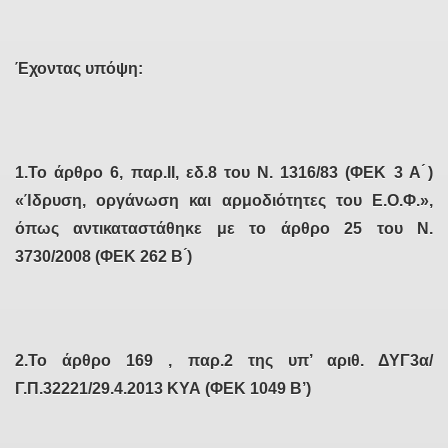
Έχοντας υπόψη:
1.Το άρθρο 6, παρ.ΙΙ, εδ.8 του Ν. 1316/83 (ΦΕΚ 3 Α ́)
«Ίδρυση, οργάνωση και αρμοδιότητες του Ε.Ο.Φ.»,
όπως αντικαταστάθηκε με το άρθρο 25 του Ν.
3730/2008 (ΦΕΚ 262 Β ́)
2.Το άρθρο 169 , παρ.2 της υπ’ αριθ. ΔΥΓ3α/
Γ.Π.32221/29.4.2013 ΚΥΑ (ΦΕΚ 1049 Β’)