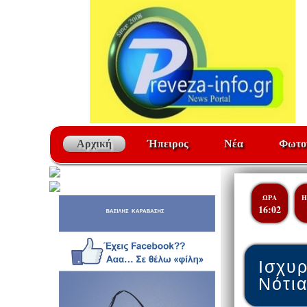
Αρχική
Ήπειρος
Νέα
Φωτο
ΩΡΑ
Η
16:02
Ισχυρ
Νότια