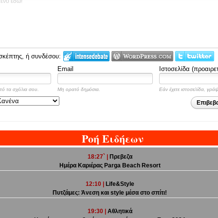
σκέπτης, ή συνδέσου:
Email
Ιστοσελίδα (προαιρετ
πό τα σχόλια σου.
Μη ορατό δημόσια.
Εάν έχετε ιστοσελίδα, γρά
Επιβεβ
Ροή Ειδήεων
18:27` |
Πρεβεζα
Ημέρα Καριέρας Parga Beach Resort
12:10 |
Life&Style
Πυτζάμες: Άνεση και style μέσα στο σπίτι!
19:30 |
Αθλητικά