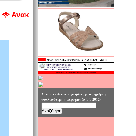
κάλυψε Μοναδικά σχέδια στις καλύτερ
Αναζητήστε αναρτήσεις μιας ημέρας
(παλαιότερη ημερομηνία 1-1-2012)