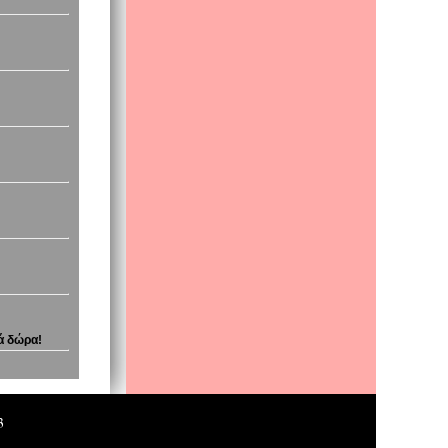
κά δώρα!
3