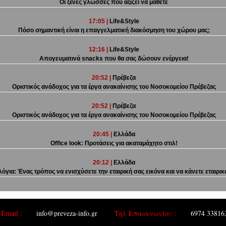
Οι ξένες γλώσσες που αξίζει να μάθετε
17:05 |
Life&Style
Πόσο σημαντική είναι η επαγγελματική διακόσμηση του χώρου μας;
12:16 |
Life&Style
Απογευματινά snacks που θα σας δώσουν ενέργεια!
20:52 |
Πρέβεζα
Οριστικός ανάδοχος για τα έργα ανακαίνισης του Νοσοκομείου Πρέβεζας
20:52 |
Πρέβεζα
Οριστικός ανάδοχος για τα έργα ανακαίνισης του Νοσοκομείου Πρέβεζας
20:45 |
Ελλάδα
Office look: Προτάσεις για ακαταμάχητο στιλ!
20:12 |
Ελλάδα
όγια: Ένας τρόπος να ενισχύσετε την εταιρική σας εικόνα και να κάνετε εταιρι
Email :
info@preveza-info.gr
Tηλ Επικοινωνίας :
6974 33816
|