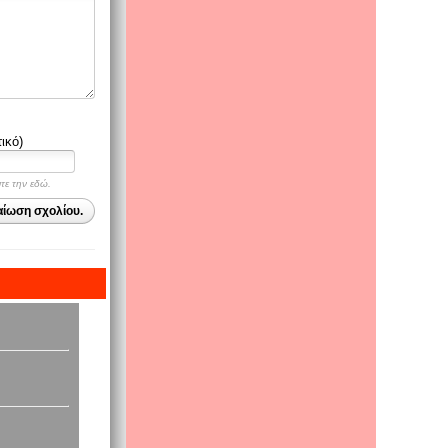
ικό)
ψτε την εδώ.
αίωση σχολίου.