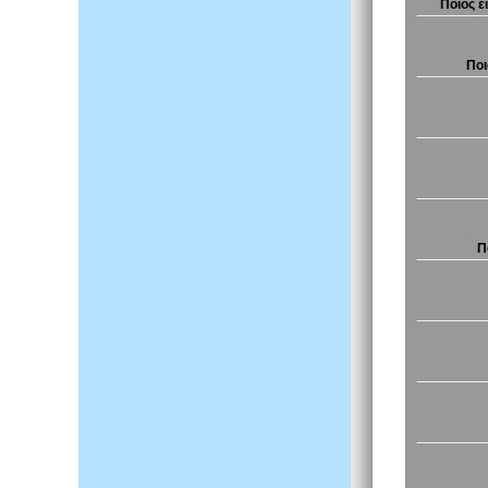
Ποιος ε
Ποι
Π