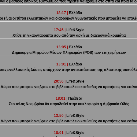
ίναι ο βασικός ιατρικός εξοπλισμός που πρέπει να έχουμε στο σπίτι και ποια τα 
18:17 |
Ελλάδα
οι είναι οι τύποι ελλειπτικών και διαδρόμων γυμναστικής που μπορείτε να επιλέ
17:45 |
Life&Style
Χτίσε τη γκαρνταρόμπα σου από την αρχή με διαχρονικά κομμάτια
13:05 |
Ελλάδα
Δημιουργία Μητρώου Μέσων Πληρωμών (POS) των επιχειρήσεων
13:01 |
Ελλάδα
οιες εναλλακτικές λύσεις υπάρχουν στην αντικατάσταση της πλαστικής σακούλ
20:50 |
Life&Style
Δώρα που μπορείς να βρεις στο βιβλιοπωλείο και θα θες να κρατήσεις για εσέν
18:01 |
Πρέβεζα
Στο τέλος Νοεμβρίου θα παραδοθεί στην κυκλοφορία η Αμβρακία Οδός
13:50 |
Life&Style
Δώρα που μπορείς να βρεις στο βιβλιοπωλείο και θα θες να κρατήσεις για εσέν
18:01 |
Life&Style