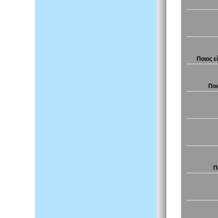
Ποιος ε
Ποι
Π