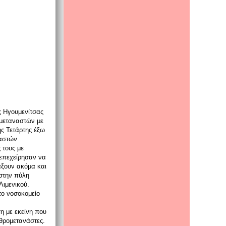
ς Ηγουμενίτσας
 μεταναστών με
ης Τετάρτης έξω
αστών...
 τους με
 επεχείρησαν να
άξουν ακόμα και
 στην πύλη
ιμενικού.
το νοσοκομείο
η με εκείνη που
αθρομετανάστες.