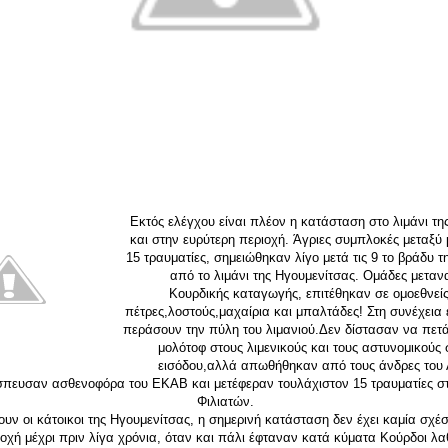
Εκτός ελέγχου είναι πλέον η κατάσταση στο λιμάνι τη
και στην ευρύτερη περιοχή. Άγριες συμπλοκές μεταξύ
15 τραυματίες, σημειώθηκαν λίγο μετά τις 9 το βράδυ τ
από το λιμάνι της Ηγουμενίτσας. Ομάδες μεταν
Κουρδικής καταγωγής, επιτέθηκαν σε ομοεθνείς
πέτρες,λοστούς,μαχαίρια και μπαλτάδες! Στη συνέχεια
περάσουν την πύλη του λιμανιού.Δεν δίστασαν να πετ
μολότοφ στους λιμενικούς και τους αστυνομικούς
εισόδου,αλλά απωθήθηκαν από τους άνδρες του Λ
έσπευσαν ασθενοφόρα του ΕΚΑΒ και μετέφεραν τουλάχιστον 15 τραυματίες σ
Φιλιατών.
ν οι κάτοικοι της Ηγουμενίτσας, η σημερινή κατάσταση δεν έχει καμία σχέσ
ιοχή μέχρι πριν λίγα χρόνια, όταν και πάλι έφταναν κατά κύματα Κούρδοι λ