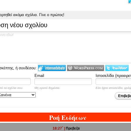
αρτηθεί ακόμα σχόλια.
Γίνε ο πρώτος!
ση νέου σχολίου
σκέπτης, ή συνδέσου:
Email
Ιστοσελίδα (προαιρετ
πό τα σχόλια σου.
Μη ορατό δημόσια.
Εάν έχετε ιστοσελίδα, γρά
Επιβεβ
Ροή Ειδήεων
18:27` |
Πρεβεζα