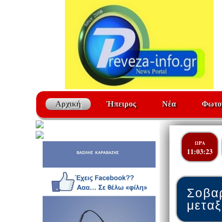
Αρχική
Ήπειρος
Νέα
Φωτο
ΩΡΑ
11:03:23
Σοβα
μετα