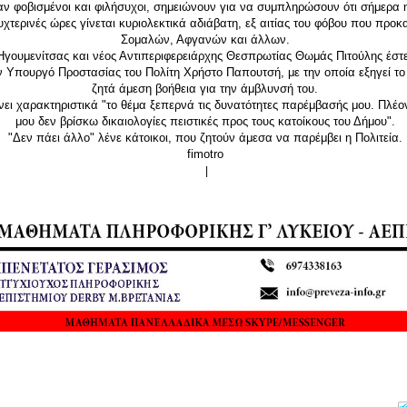
αν φοβισμένοι και φιλήσυχοι, σημειώνουν για να συμπληρώσουν ότι σήμερα η
υχτερινές ώρες γίνεται κυριολεκτικά αδιάβατη, εξ αιτίας του φόβου που προκ
Σομαλών, Αφγανών και άλλων.
γουμενίτσας και νέος Αντιπεριφερειάρχης Θεσπρωτίας Θωμάς Πιτούλης έστ
ν Υπουργό Προστασίας του Πολίτη Χρήστο Παπουτσή, με την οποία εξηγεί τ
ζητά άμεση βοήθεια για την άμβλυνσή του.
ει χαρακτηριστικά "το θέμα ξεπερνά τις δυνατότητες παρέμβασής μου. Πλέ
μου δεν βρίσκω δικαιολογίες πειστικές προς τους κατοίκους του Δήμου".
"Δεν πάει άλλο" λένε κάτοικοι, που ζητούν άμεσα να παρέμβει η Πολιτεία.
fimotro
|