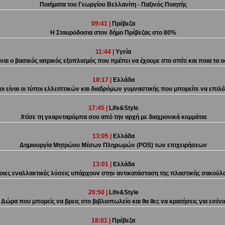
Ποιήματα του Γεωργίου Βελλανίτη - Παξινός Ποιητής
09:41 |
Πρέβεζα
Η Σταυροδοσια στον δήμο Πρέβεζας στο 80%
11:44 |
Υγεία
ίναι ο βασικός ιατρικός εξοπλισμός που πρέπει να έχουμε στο σπίτι και ποια τα 
18:17 |
Ελλάδα
οι είναι οι τύποι ελλειπτικών και διαδρόμων γυμναστικής που μπορείτε να επιλέ
17:45 |
Life&Style
Χτίσε τη γκαρνταρόμπα σου από την αρχή με διαχρονικά κομμάτια
13:05 |
Ελλάδα
Δημιουργία Μητρώου Μέσων Πληρωμών (POS) των επιχειρήσεων
13:01 |
Ελλάδα
οιες εναλλακτικές λύσεις υπάρχουν στην αντικατάσταση της πλαστικής σακούλ
20:50 |
Life&Style
Δώρα που μπορείς να βρεις στο βιβλιοπωλείο και θα θες να κρατήσεις για εσέν
18:01 |
Πρέβεζα