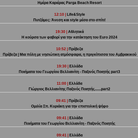
Ημέρα Καριέρας Parga Beach Resort
12:10 |
Life&Style
Πυτζάμες: Άνεση και style μέσα στο σπίτι!
19:30 |
Αθλητικά
Η κούρσα των φαβορί για την κατάκτηση του Euro 2024
10:52 |
Πρέβεζα
Πρέβεζα | Μια πόλη με νησιώτικη ατμόσφαιρα, η πριγκίπισσα του Αμβρακικού
19:30 |
Ελλάδα
Ποιήματα του Γεωργίου Βελλιανίτη - Παξινός Ποιητής part3
11:00 |
Ελλάδα
Γiώργιος Βελλιανίτης Παξινός Ποιητής.......part2
09:41 |
Πρέβεζα
Ομιλία Σπ. Κυριάκη για την επιστολική ψήφο
09:41 |
Ελλάδα
Ποιήματα του Γεωργίου Βελλιανίτη - Παξινός Ποιητής
09:41 |
Ελλάδα