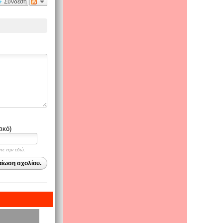
Σύνδεση
ικό)
ψτε την εδώ.
αίωση σχολίου.